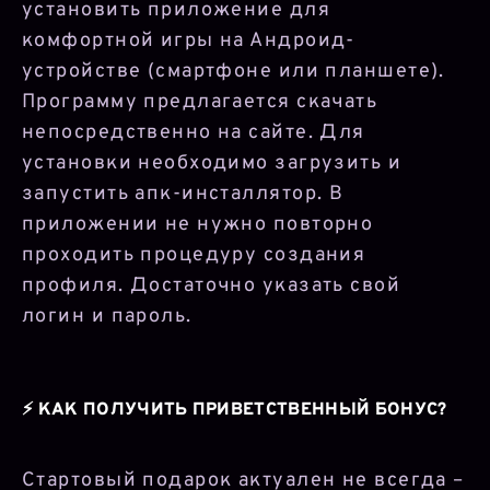
установить приложение для
комфортной игры на Андроид-
устройстве (смартфоне или планшете).
Программу предлагается скачать
непосредственно на сайте. Для
установки необходимо загрузить и
запустить апк-инсталлятор. В
приложении не нужно повторно
проходить процедуру создания
профиля. Достаточно указать свой
логин и пароль.
⚡ КАК ПОЛУЧИТЬ ПРИВЕТСТВЕННЫЙ БОНУС?
Стартовый подарок актуален не всегда –