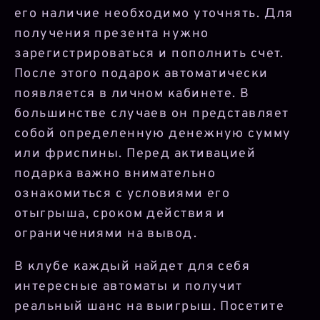
его наличие необходимо уточнять. Для
получения презента нужно
зарегистрироваться и пополнить счет.
После этого подарок автоматически
появляется в личном кабинете. В
большинстве случаев он представляет
собой определенную денежную сумму
или фриспины. Перед активацией
подарка важно внимательно
ознакомиться с условиями его
отыгрыша, сроком действия и
ограничениями на вывод.
В клубе каждый найдет для себя
интересные автоматы и получит
реальный шанс на выигрыш. Посетите